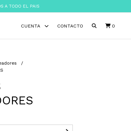
 A TODO EL PAIS
CUENTA
CONTACTO
0
eadores
ES
S
DORES